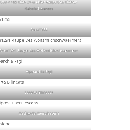
Dscn1165 Klein Dino Oder Raupe Des Kleinen
Gabelschwanzes
Dscn1255
Dscn1291 Raupe Des Wolfsmilchschwaermers
Hipparchia Fagi
Lacerta Bilineata
Oedipoda Caerulescens