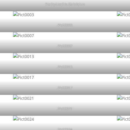
Pachytrachis Striolatus
Pict0003
Pict0007
Pict0013
Pict0017
Pict0021
Pict0024