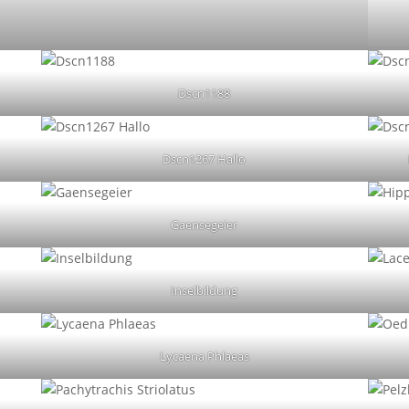
Dscn1188
Dscn1267 Hallo
Gaensegeier
Inselbildung
Lycaena Phlaeas