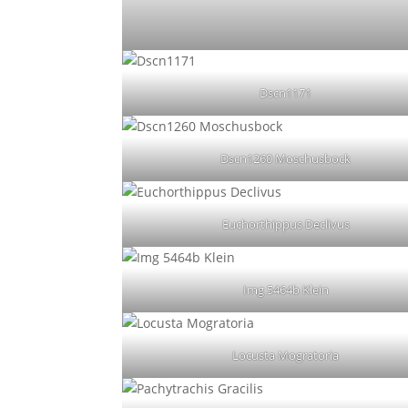
Dscn1171
Dscn1260 Moschusbock
Euchorthippus Declivus
Img 5464b Klein
Locusta Mogratoria