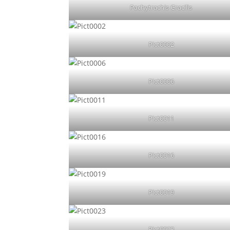
Pachytrachis Gracilis
Pict0002
Pict0006
Pict0011
Pict0016
Pict0019
Pict0023