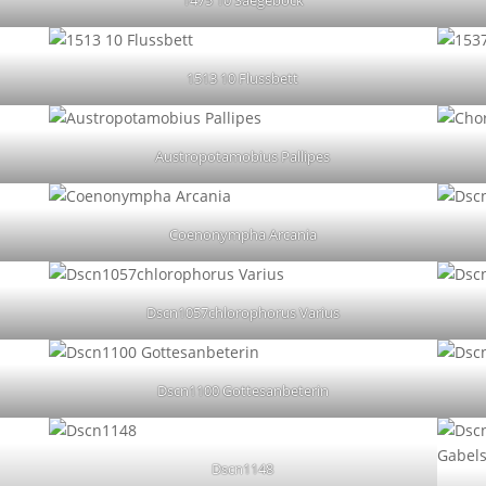
1475 10 Saegebock
1513 10 Flussbett
Austropotamobius Pallipes
Coenonympha Arcania
Dscn1057chlorophorus Varius
Dscn1100 Gottesanbeterin
Dscn1148