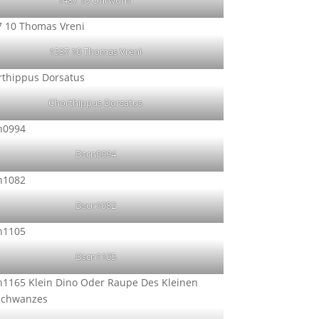
1487 10 Ohrwurm
1537 10 Thomas Vreni
Chorthippus Dorsatus
Dscn0994
Dscn1082
Dscn1105