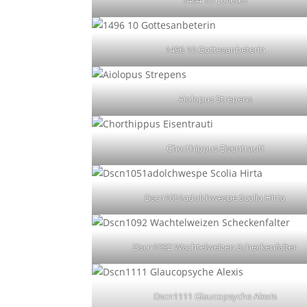
1464 10 Colletes
1496 10 Gottesanbeterin
Aiolopus Strepens
Chorthippus Eisentrauti
Dscn1051adolchwespe Scolia Hirta
Dscn1092 Wachtelweizen Scheckenfalter
Dscn1111 Glaucopsyche Alexis