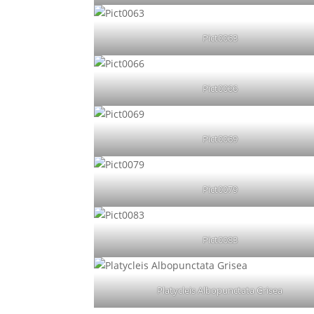
Pict0063
Pict0066
Pict0069
Pict0079
Pict0083
Platycleis Albopunctata Grisea