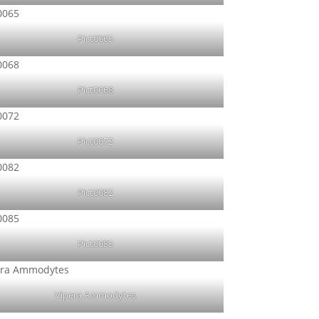
Pict0065
Pict0068
Pict0072
Pict0082
Pict0085
Vipera Ammodytes