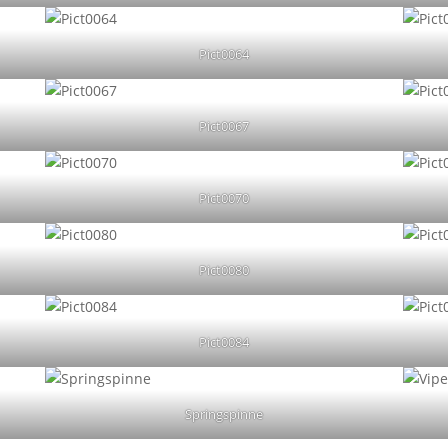
Pict0064
Pict0067
Pict0070
Pict0080
Pict0084
Springspinne