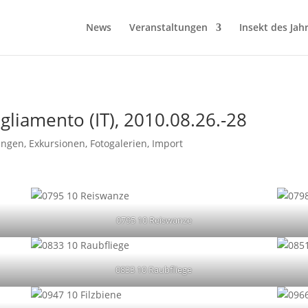
News
Veranstaltungen
Insekt des Jah
liamento (IT), 2010.08.26.-28
ungen
,
Exkursionen
,
Fotogalerien
,
Import
0795 10 Reiswanze
0833 10 Raubfliege