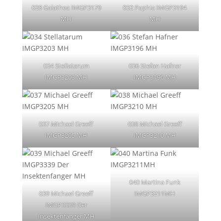
028 Galathea IMGP3179
032 Paphia IMGP3194
MH
MH
034 Stellatarum
036 Stefan Hafner
IMGP3203 MH
IMGP3196 MH
037 Michael Greeff
038 Michael Greeff
IMGP3205 MH
IMGP3210 MH
040 Martina Funk
039 Michael Greeff
IMGP3211MH
IMGP3339 Der
Insektenfanger MH