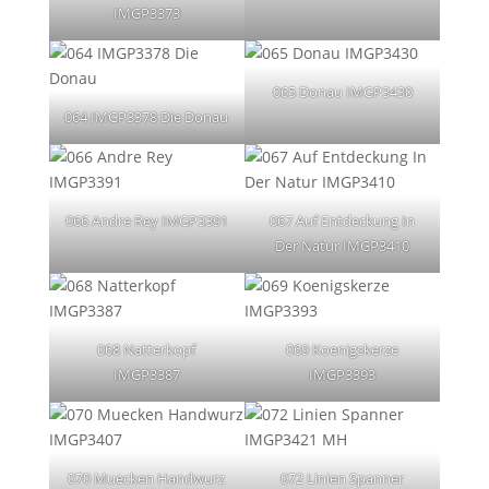
IMGP3373
065 Donau IMGP3430
064 IMGP3378 Die Donau
066 Andre Rey IMGP3391
067 Auf Entdeckung In
Der Natur IMGP3410
068 Natterkopf
069 Koenigskerze
IMGP3387
IMGP3393
070 Muecken Handwurz
072 Linien Spanner