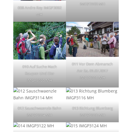
IMGP3103 MH
008 Andre Rey IMGP3092
MH
011 Vor Dem Abmarsch
010 Auf Suche Nach
Am Sa. 01.07.2017
Raupen Und Eier
IMGP3115 MH
IMGP3105 MH
012 Sauschwaenzle Bahn
013 Richtung Blumberg
IMGP3114 MH
IMGP3116 MH