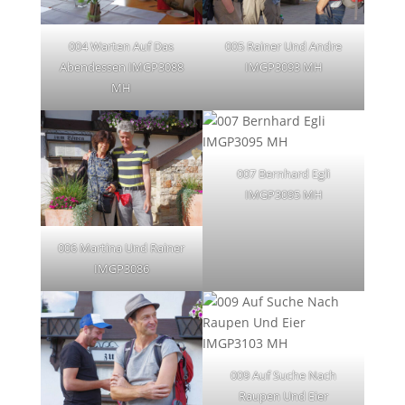
004 Warten Auf Das
005 Rainer Und Andre
Abendessen IMGP3088
IMGP3093 MH
MH
007 Bernhard Egli
IMGP3095 MH
006 Martina Und Rainer
IMGP3086
009 Auf Suche Nach
Raupen Und Eier