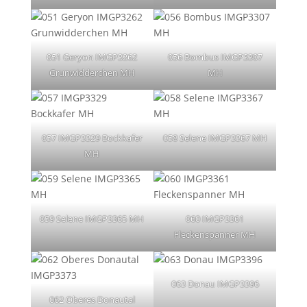
051 Geryon IMGP3262
056 Bombus IMGP3307
Grunwidderchen MH
MH
057 IMGP3329 Bockkafer
058 Selene IMGP3367 MH
MH
059 Selene IMGP3365 MH
060 IMGP3361
Fleckenspanner MH
063 Donau IMGP3396
062 Oberes Donautal