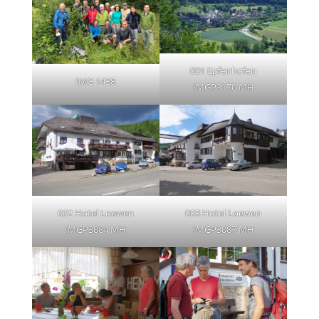
001 Epfenhofen
IMG 1438
IMGP3170 MH
002 Hotel Loewen
003 Hotel Loewen
IMGP3084 MH
IMGP3087 MH