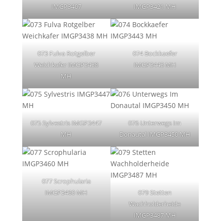
IMGP3407
IMGP3421 MH
073 Fulva Rotgelber
074 Bockkaefer
Weichkafer IMGP3438
IMGP3443 MH
MH
075 Sylvestris IMGP3447
076 Unterwegs Im
MH
Donautal IMGP3450 MH
077 Scrophularia
IMGP3460 MH
079 Stetten
Wachholderheide
IMGP3487 MH